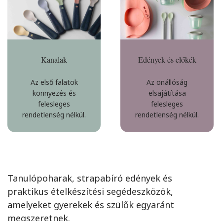
Kanalak
Edények és előkék
Az első falatok
Az önállóság
könnyezés és
elsajátítása
felesleges
felesleges
rendetlenség nélkül.
rendetlenség nélkül.
Tanulópoharak, strapabíró edények és
praktikus ételkészítési segédeszközök,
amelyeket gyerekek és szülők egyaránt
megszeretnek.