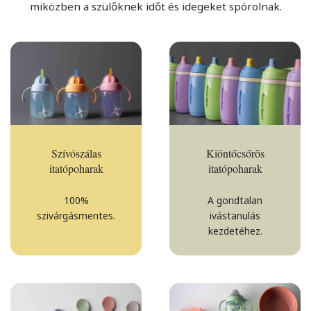
miközben a szülőknek időt és idegeket spórolnak.
Szívószálas
Kiöntőcsőrös
itatópoharak
itatópoharak
100%
A gondtalan
szivárgásmentes.
ivástanulás
kezdetéhez.